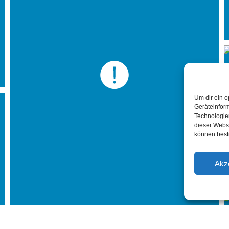
Um dir ein o
Geräteinfor
Technologien
dieser Websi
können best
Akz